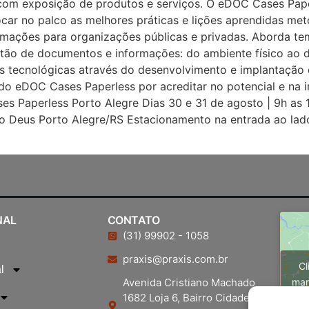
a com exposição de produtos e serviços. O eDOC Cases Pa
ocar no palco as melhores práticas e lições aprendidas me
rmações para organizações públicas e privadas. Aborda te
tão de documentos e informações: do ambiente físico ao di
s tecnológicas através do desenvolvimento e implantação 
o eDOC Cases Paperless por acreditar no potencial e na 
es Paperless Porto Alegre Dias 30 e 31 de agosto | 9h as
o Deus Porto Alegre/RS Estacionamento na entrada ao lado 
NAL
CONTATO
(31) 99902 - 1058
praxis@praxis.com.br
Cl
l
Avenida Cristiano Machado
mar
1682 Loja 6, Bairro Cidade Nova,