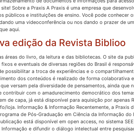
 armazenamento de documentos e informações para acesso f
ite! Sobre a Praxis A Praxis é uma empresa que desenvolv
os públicos e instituições de ensino. Você pode conhecer os
endando uma videoconferência ou nos dando o prazer de uma
que aqui.
va edição da Revista Biblioo
as áreas do livro, da leitura e das bibliotecas. O site da p
fixos e eventuais de diversas regiões do Brasil é respons
 de possibilitar a troca de experiências e o compartilham
vimento dos conteúdos é realizado de forma colaborativa e
 que versam pela diversidade de pensamentos, ainda que n
s e contribuir com o amadurecimento democrático dos temas
em de capa, já está disponível para aquisição por apenas R$
nfo/loja. Informação & Informação Recentemente, a Praxis 
 Programa de Pós-Graduação em Ciência da Informação do
publicação está disponível em open access, no sistema SE
 Informação e difundir o diálogo intelectual entre pesquis