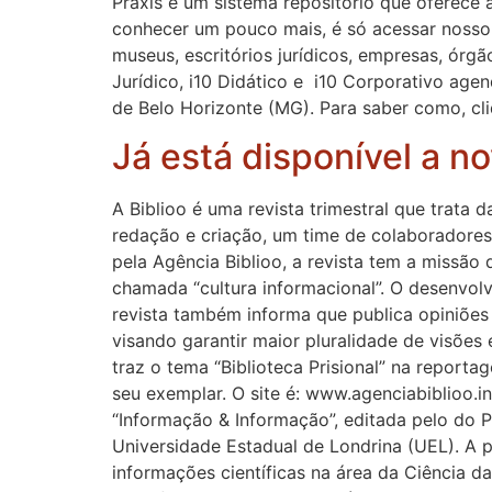
Praxis é um sistema repositório que oferece
conhecer um pouco mais, é só acessar nosso s
museus, escritórios jurídicos, empresas, órgã
Jurídico, i10 Didático e i10 Corporativo ag
de Belo Horizonte (MG). Para saber como, cli
Já está disponível a no
A Biblioo é uma revista trimestral que trata d
redação e criação, um time de colaboradores 
pela Agência Biblioo, a revista tem a missão
chamada “cultura informacional”. O desenvol
revista também informa que publica opiniões
visando garantir maior pluralidade de visõe
traz o tema “Biblioteca Prisional” na reportag
seu exemplar. O site é: www.agenciabiblioo.i
“Informação & Informação”, editada pelo do
Universidade Estadual de Londrina (UEL). A 
informações científicas na área da Ciência da