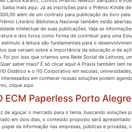
el Carlos Karam), Contos (Prêmio Newton Sampaio) e Poes
. Saiba mais aqui. Já as inscrições para o Prêmio Kindle de
00,00 além de um contrato para publicação do livro pela e
 Prêmio Literário Biblioteca Nacional também estão abertas
idade intelectual de suas publicações. Veja as informações
ratura e dos livros como forma de contribuir para uma Edu
 estímulo à leitura são fundamentais para o desenvolvimen
tos que versam sobre a importância da educação e de aç
tecas. Foi por isso que criamos uma Rede Social de Leitores
 Quer saber mais? É só clicar aqui! A Praxis também tem re
o i10 Didático e o i10 Corporativo em escolas, universidades,
 Os interessados em conhecer nossas soluções podem agenda
o, clique aqui.
D ECM Paperless Porto Alegre
de aguçar o mercado para o tema, buscando soluções par
zado em dois dias, o conteúdo proposto será apresentado 
do papel da informação nas empresas, públicas e privadas,