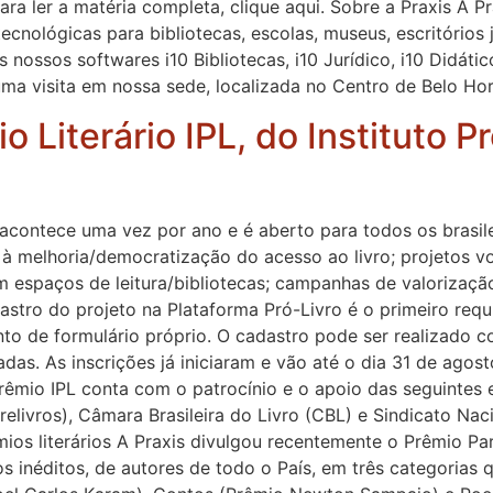
 Para ler a matéria completa, clique aqui. Sobre a Praxis 
ecnológicas para bibliotecas, escolas, museus, escritórios 
s nossos softwares i10 Bibliotecas, i10 Jurídico, i10 Didá
ma visita em nossa sede, localizada no Centro de Belo Hor
 Literário IPL, do Instituto Pr
o, acontece uma vez por ano e é aberto para todos os brasi
os à melhoria/democratização do acesso ao livro; projetos
 espaços de leitura/bibliotecas; campanhas de valorização 
astro do projeto na Plataforma Pró-Livro é o primeiro requi
to de formulário próprio. O cadastro pode ser realizado 
as. As inscrições já iniciaram e vão até o dia 31 de agosto.
rêmio IPL conta com o patrocínio e o apoio das seguintes 
brelivros), Câmara Brasileira do Livro (CBL) e Sindicato Na
os literários A Praxis divulgou recentemente o Prêmio Par
ros inéditos, de autores de todo o País, em três categoria