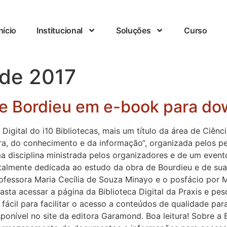
nício
Institucional
Soluções
Curso
 de 2017
erre Bordieu em e-book para do
 Digital do i10 Bibliotecas, mais um título da área de Ciên
ura, do conhecimento e da informação“, organizada pelos p
ma disciplina ministrada pelos organizadores e de um even
totalmente dedicada ao estudo da obra de Bourdieu e de su
rofessora Maria Cecília de Souza Minayo e o posfácio por 
asta acessar a página da Biblioteca Digital da Praxis e pe
fácil para facilitar o acesso a conteúdos de qualidade para
onível no site da editora Garamond. Boa leitura! Sobre a Bi