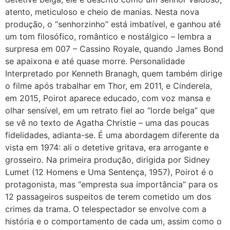
atento, meticuloso e cheio de manias. Nesta nova
produção, o “senhorzinho” está imbatível, e ganhou até
um tom filosófico, romântico e nostálgico – lembra a
surpresa em 007 – Cassino Royale, quando James Bond
se apaixona e até quase morre. Personalidade
Interpretado por Kenneth Branagh, quem também dirige
o filme após trabalhar em Thor, em 2011, e Cinderela,
em 2015, Poirot aparece educado, com voz mansa e
olhar sensível, em um retrato fiel ao “lorde belga” que
se vê no texto de Agatha Christie – uma das poucas
fidelidades, adianta-se. É uma abordagem diferente da
vista em 1974: ali o detetive gritava, era arrogante e
grosseiro. Na primeira produção, dirigida por Sidney
Lumet (12 Homens e Uma Sentença, 1957), Poirot é o
protagonista, mas “empresta sua importância” para os
12 passageiros suspeitos de terem cometido um dos
crimes da trama. O telespectador se envolve com a
história e o comportamento de cada um, assim como o