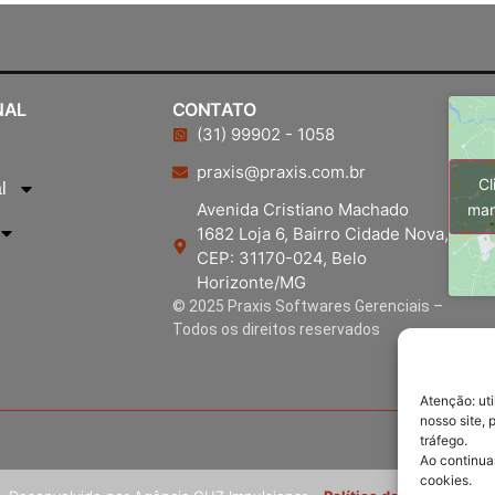
NAL
CONTATO
(31) 99902 - 1058
praxis@praxis.com.br
Cl
l
Avenida Cristiano Machado
mar
1682 Loja 6, Bairro Cidade Nova,
CEP: 31170-024, Belo
Horizonte/MG
© 2025 Praxis Softwares Gerenciais –
Todos os direitos reservados
Atenção: ut
nosso site, 
tráfego.
Ao continu
cookies.