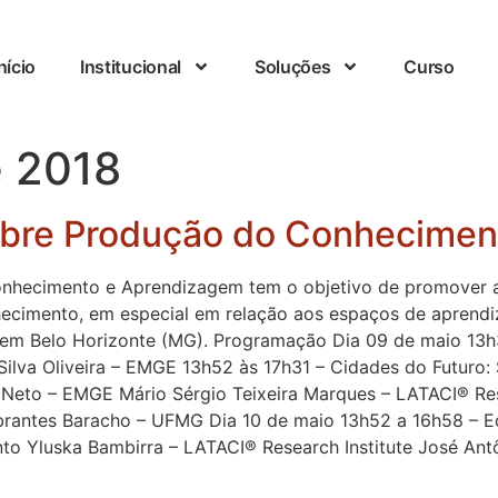
nício
Institucional
Soluções
Curso
e 2018
sobre Produção do Conhecime
nhecimento e Aprendizagem tem o objetivo de promover a 
ecimento, em especial em relação aos espaços de aprend
 em Belo Horizonte (MG). Programação Dia 09 de maio 13h31
Silva Oliveira – EMGE 13h52 às 17h31 – Cidades do Futuro: 
 Neto – EMGE Mário Sérgio Teixeira Marques – LATACI® Rese
brantes Baracho – UFMG Dia 10 de maio 13h52 a 16h58 – 
to Yluska Bambirra – LATACI® Research Institute José An