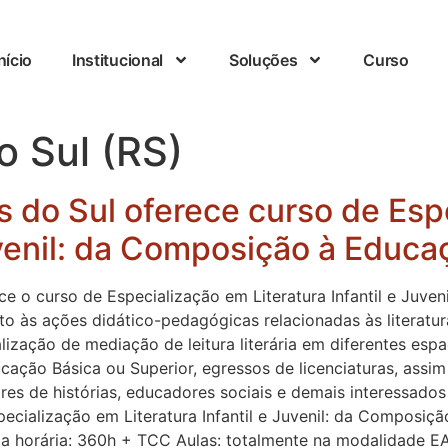
nício
Institucional
Soluções
Curso
o Sul (RS)
s do Sul oferece curso de Esp
uvenil: da Composição à Educaç
e o curso de Especialização em Literatura Infantil e Juven
to às ações didático-pedagógicas relacionadas às literaturas
lização de mediação de leitura literária em diferentes es
cação Básica ou Superior, egressos de licenciaturas, assi
res de histórias, educadores sociais e demais interessado
cialização em Literatura Infantil e Juvenil: da Composição
ga horária: 360h + TCC Aulas: totalmente na modalidade E