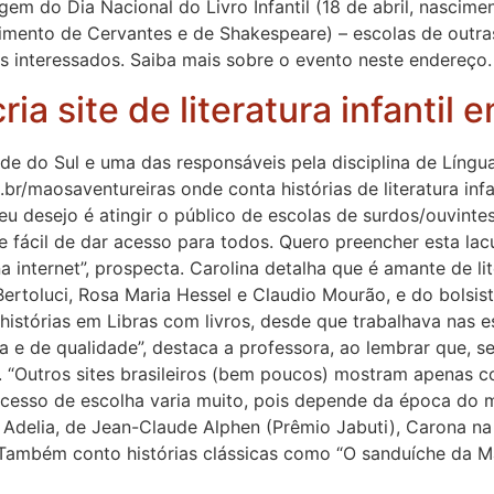
em do Dia Nacional do Livro Infantil (18 de abril, nascim
ecimento de Cervantes e de Shakespeare) – escolas de outra
ros interessados. Saiba mais sobre o evento neste endereço.
a site de literatura infantil e
e do Sul e uma das responsáveis pela disciplina de Língua 
r/maosaventureiras onde conta histórias de literatura infan
 desejo é atingir o público de escolas de surdos/ouvintes
e fácil de dar acesso para todos. Quero preencher esta la
a internet”, prospecta. Carolina detalha que é amante de lit
 Bertoluci, Rosa Maria Hessel e Claudio Mourão, e do bolsis
 histórias em Libras com livros, desde que trabalhava nas
ada e de qualidade”, destaca a professora, ao lembrar que, s
ras. “Outros sites brasileiros (bem poucos) mostram apenas
cesso de escolha varia muito, pois depende da época do m
: Adelia, de Jean-Claude Alphen (Prêmio Jabuti), Carona na 
. Também conto histórias clássicas como “O sanduíche da M