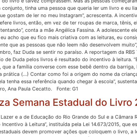
do livro e talvez comprassem. Mas as pessoas começaram a
m conjunto, tinha uma pessoa que queria ler um livro e eu l
ue gostam de ler no meu Instagram”, acrescenta. A incent
refere livros, então, em vez de ter roupas de marca, tênis,
tentando”, conta a mãe Angélica Fassina. A adolescente ele
 acho que eu fico mais criativa com as leituras, eu consig
nte que as pessoas que não leem não desenvolvem muito”, a
embro, faz Duda se sentir no paraíso. A reportagem da RBS
nio de Duda pelos livros é resultado do incentivo à leitura. 
o, que a família converse com esse bebê dentro da barriga, 
 prática (…) Contar como foi a origem do nome da criança, 
ue ela tenha essa referência quando chegar à escola”, sust
o, Ana Paula Cecatto. Fonte: G1
iza Semana Estadual do Livro
 e Lazer e a de Educação do Rio Grande do Sul e a Câmara
 Incentivo à Leitura“, instituída pela Lei 14.673/2015, que
 estaduais devem promover ações que coloquem o livro, a l