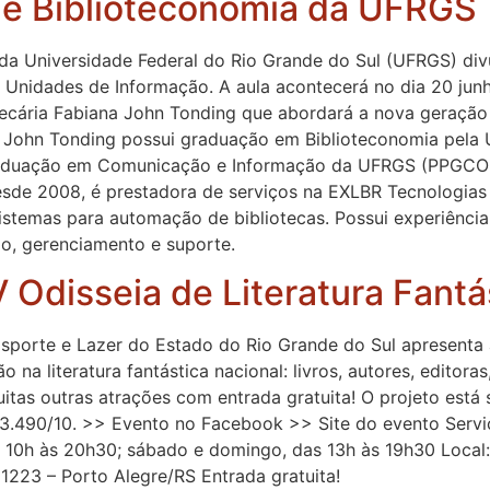
de Biblioteconomia da UFRGS
a Universidade Federal do Rio Grande do Sul (UFRGS) divu
Unidades de Informação. A aula acontecerá no dia 20 junho
tecária Fabiana John Tonding que abordará a nova geraçã
ana John Tonding possui graduação em Biblioteconomia pela
raduação em Comunicação e Informação da UFRGS (PPGCO
 Desde 2008, é prestadora de serviços na EXLBR Tecnologias 
sistemas para automação de bibliotecas. Possui experiência
ão, gerenciamento e suporte.
V Odisseia de Literatura Fantá
Esporte e Lazer do Estado do Rio Grande do Sul apresenta a
 na literatura fantástica nacional: livros, autores, editora
tas outras atrações com entrada gratuita! O projeto está
 13.490/10. >> Evento no Facebook >> Site do evento Serviç
s 10h às 20h30; sábado e domingo, das 13h às 19h30 Local:
1223 – Porto Alegre/RS Entrada gratuita!