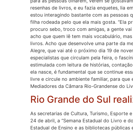
para as pessoas olharem, verem se gostavam 
resenhas de livros, e eu fazia enquetes, lia e
estou interagindo bastante com as pessoas q
filha rodeada pelo que ela mais gosta. “Ela p
procuro sebo, troco com amigas, a gente vai 
acho que quem lê tem mais vocabulário, mas eu
livros. Acho que desenvolve uma parte da me
Alegre, que vai até o próximo dia 19 de nov
especialistas que circulam pela feira, o fascí
estimulada com leitura de histórias, contaçã
ela nasce, é fundamental que se continue essa
livre e circule no ambiente familiar, para q
Mediadores da Câmara Rio-Grandense do Livr
Rio Grande do Sul real
As secretarias de Cultura, Turismo, Esporte
24 de abril, a “Semana Estadual do Livro e do
Estadual de Ensino e as bibliotecas públicas