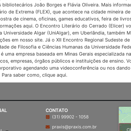
 bibliotecários João Borges e Flávia Oliveira. Mais inform
rário de Extrema (FLEX), que acontece na cidade mineira de
tra de cinema, oficinas, games educativos, feira de livro
ormações aqui. O Encontro Literário do Cerrado (Elicer) v
Universidade Algar (UniAlgar), em Uberlândia, também Min
ações em nosso site. Já o XII Encontro Regional Sudeste de
dade de Filosofia e Ciências Humanas da Universidade Fed
is é uma empresa baseada em Minas Gerais especializada na
ídicos, empresas, órgãos públicos e instituições de ensino.
0 Corporativo agendando uma videoconferência ou nos dando
 Para saber como, clique aqui.
NAL
CONTATO
(31) 99902 - 1058
praxis@praxis.com.br
Cl