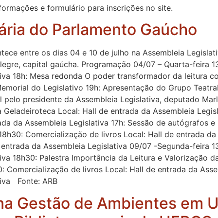
formações e formulário para inscrições no site.
erária do Parlamento Gaúcho
tece entre os dias 04 e 10 de julho na Assembleia Legislat
legre, capital gaúcha. Programação 04/07 – Quarta-feira 1
tiva 18h: Mesa redonda O poder transformador da leitura c
emorial do Legislativo 19h: Apresentação do Grupo Teatral
al pelo presidente da Assembleia Legislativa, deputado Mar
 Geladeiroteca Local: Hall de entrada da Assembleia Legisl
rada da Assembleia Legislativa 17h: Sessão de autógrafos 
8h30: Comercialização de livros Local: Hall de entrada da
e entrada da Assembleia Legislativa 09/07 -Segunda-feira 
tiva 18h30: Palestra Importância da Leitura e Valorização
0: Comercialização de livros Local: Hall de entrada da Ass
ativa Fonte: ARB
lina Gestão de Ambientes em 