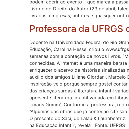
podem aderir ao evento – que marca a passag
Livro e do Direito do Autor (23 de abril, fal
livrarias, empresas, autores e quaisquer out
Professora da UFRGS cri
Docente na Universidade Federal do Rio Grand
Educação, Carolina Hessel criou o www.ufrgs.b
semanas com a contação de novos livros. “Meu
conhecidas. A internet é uma maneira barata 
enriquecer o acervo de histórias sinalizadas n
auxílio dos amigos Liliane Giordani, Marcelo
inspiração veio porque sempre gostei contar
das crianças surdas à literatura infantil vari
apresente literatura infantil variada em Lib
irmãos Grimm”. Conforme a professora, o pro
“Algumas das obras que já contei no site são
O presente do Saci, de Lalau & Laurabeatriz
na Educação Infantil”, revela Fonte: UFRGS