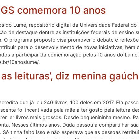
FRGS comemora 10 anos
do Lume, repositório digital da Universidade Federal do 
o de destaque dentre as instituições federais de ensino su
 O programa proposto visa promover o debate e reflexões
ontribuir para o desenvolvimento de novas iniciativas, bem
dados a participar da comemoração pelos 10 anos do Lume, 
s.br/10anoslume/.
 as leituras’, diz menina gaúc
acredita que já leu 240 livros, 100 deles em 2017. Ela pass
scente foi incentivada pela mãe a ter gosto pela leitura 
erer ler livros mais grossos. Desde pequenininha mesmo. P
 conta. Nesses últimos anos, Duda passou a compartilhar sua
Só tinha feito isso e não esperava que as pessoas retribuí