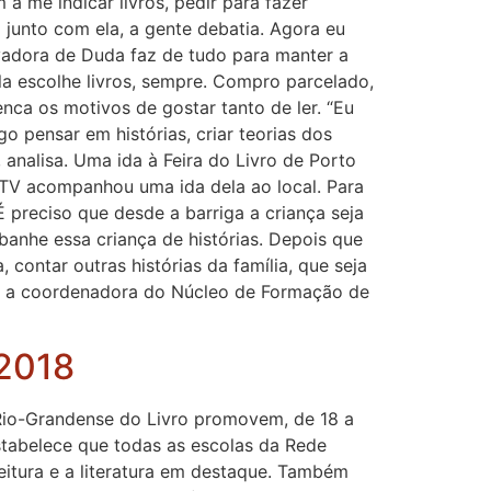
 me indicar livros, pedir para fazer
ia junto com ela, a gente debatia. Agora eu
ivadora de Duda faz de tudo para manter a
 ela escolhe livros, sempre. Compro parcelado,
nca os motivos de gostar tanto de ler. “Eu
o pensar em histórias, criar teorias dos
nalisa. Uma ida à Feira do Livro de Porto
 TV acompanhou uma ida dela ao local. Para
“É preciso que desde a barriga a criança seja
banhe essa criança de histórias. Depois que
contar outras histórias da família, que seja
enta a coordenadora do Núcleo de Formação de
 2018
 Rio-Grandense do Livro promovem, de 18 a
 estabelece que todas as escolas da Rede
eitura e a literatura em destaque. Também