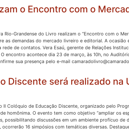
lizam o Encontro com o Mercad
a Rio-Grandense do Livro realizam o “Encontro com o Mercado
bre as demandas do mercado livreiro e editorial. A ocasiã
 rede de contatos. Vera Esaú, gerente de Relações Instituci
O encontro acontece dia 23 de março, às 10h, no Auditório
Confirme sua presença pelo e-mail camaradolivro@camarado
o Discente será realizado na
á o II Colóquio de Educação Discente, organizado pelo P
ade homônima. O evento tem como objetivo “ampliar os espa
, possibilitando discussões em um ambiente profícuo de de
s, ocorrerão 16 simpósios com temáticas diversas. Destaque