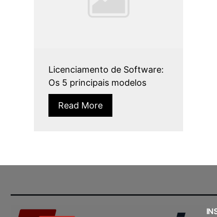
Licenciamento de Software:
Os 5 principais modelos
Read More
IN