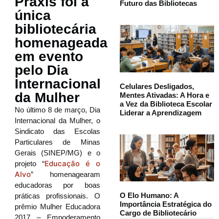
Praxis foi a
Futuro das Bibliotecas
única
bibliotecária
homenageada
em evento
pelo Dia
Internacional
Celulares Desligados,
da Mulher
Mentes Ativadas: A Hora e
a Vez da Biblioteca Escolar
No último 8 de março, Dia
Liderar a Aprendizagem
Internacional da Mulher, o
Sindicato das Escolas
Particulares de Minas
Gerais (SINEP/MG) e o
Educação é o
projeto “
Alvo
” homenagearam
educadoras por boas
O Elo Humano: A
práticas profissionais. O
Importância Estratégica do
prêmio Mulher Educadora
Cargo de Bibliotecário
2017 – Empoderamento