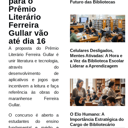
para o
Futuro das Bibliotecas
Prêmio
Literário
Ferreira
Gullar vão
até dia 16
A proposta do Prêmio
Celulares Desligados,
Literário Ferreira Gullar é
Mentes Ativadas: A Hora e
a Vez da Biblioteca Escolar
unir literatura e tecnologia,
Liderar a Aprendizagem
através do
desenvolvimento de
aplicativos e jogos que
incentivem a leitura e faça
referência às obras do
maranhense Ferreira
Gullar.
O Elo Humano: A
O concurso é aberto a
Importância Estratégica do
estudantes do ensino
Cargo de Bibliotecário
fundamental e médio e