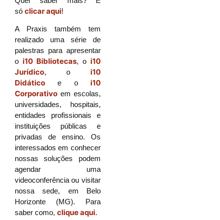
Quer saber mais? É
clicar aqui
só
!
A Praxis também tem
realizado uma série de
palestras para apresentar
i10 Bibliotecas
i10
o
, o
Jurídico
i10
, o
Didático
i10
e o
Corporativo
em escolas,
universidades, hospitais,
entidades profissionais e
instituições públicas e
privadas de ensino. Os
interessados em conhecer
nossas soluções podem
agendar uma
videoconferência ou visitar
nossa sede, em Belo
Horizonte (MG). Para
clique aqui
saber como,
.