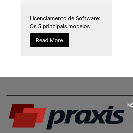
Licenciamento de Software:
Os 5 principais modelos
Read More
IN