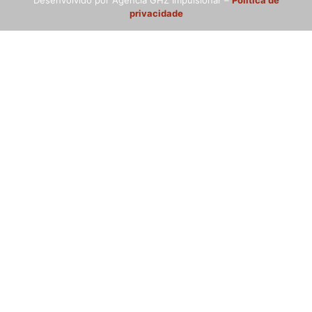
Desenvolvido por Agência GHZ Impulsionar –
Política de
privacidade