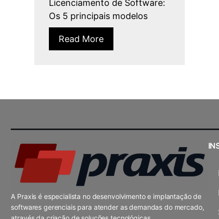
Licenciamento de Software:
Os 5 principais modelos
Read More
IN
A Praxis é especialista no desenvolvimento e implantação de
softwares gerenciais para atender as demandas do mercado,
através da criação de soluções tecnológicas.