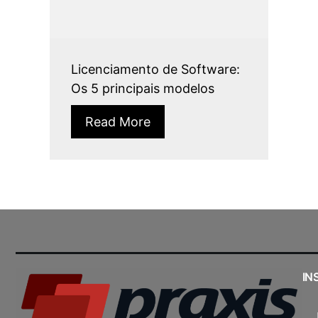
Licenciamento de Software:
Os 5 principais modelos
Read More
IN