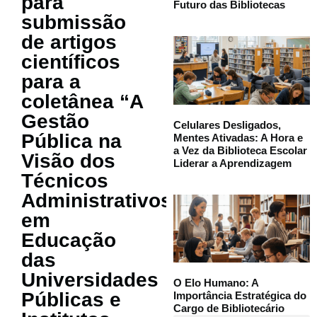
para
Futuro das Bibliotecas
submissão
de artigos
científicos
para a
coletânea “A
Gestão
Celulares Desligados,
Pública na
Mentes Ativadas: A Hora e
a Vez da Biblioteca Escolar
Visão dos
Liderar a Aprendizagem
Técnicos
Administrativos
em
Educação
das
Universidades
O Elo Humano: A
Públicas e
Importância Estratégica do
Cargo de Bibliotecário