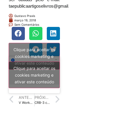
taepublicaartigoselivros@gmail.com.
Gustavo Praxis
março 19, 2018
Sem Comentários
Clique para aceitar os
cookies marketing e
ativar este conteúdo
Clique para aceitar os
cookies marketing e
ativar este conteúdo
ANTERIOR
PRÓXIMO
V Workshop Interinstitucional: Desenho e Aplicações de Ontologias será em Belo Horizonte
CRB-3 convida para Sessão Solene em homenagem ao Dia do Bibliotecário, em Fortaleza