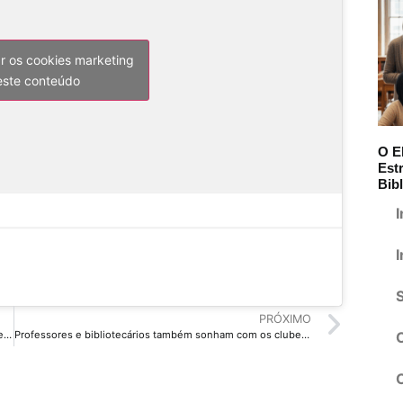
ar os cookies marketing
 este conteúdo
O E
Est
Bibl
I
I
PRÓXIMO
É preciso questionar as regras que me fizeram ser reconhecida apenas aos 71 anos, diz escritora Conceição Evaristo
Professores e bibliotecários também sonham com os clubes de leitura