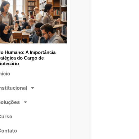
lo Humano: A Importância
ratégica do Cargo de
iotecário
nício
nstitucional
Soluções
Curso
Contato