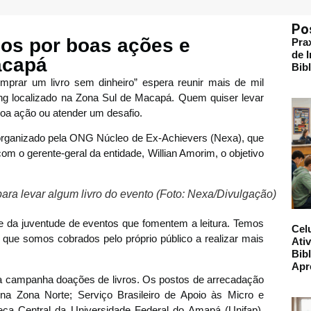
Po
dos por boas ações e
Pra
de 
acapá
Bib
mprar um livro sem dinheiro” espera reunir mais de mil
ng localizado na Zona Sul de Macapá. Quem quiser levar
boa ação ou atender um desafio.
 organizado pela ONG Núcleo de Ex-Achievers (Nexa), que
 o gerente-geral da entidade, Willian Amorim, o objetivo
para levar algum livro do evento (Foto: Nexa/Divulgação)
de da juventude de eventos que fomentem a leitura. Temos
Cel
 que somos cobrados pelo próprio público a realizar mais
Ati
Bibl
Apr
 a campanha doações de livros. Os postos de arrecadação
 na Zona Norte; Serviço Brasileiro de Apoio às Micro e
eca Central da Universidade Federal do Amapá (Unifap),