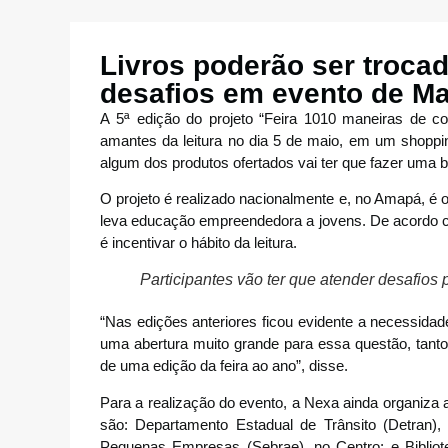
Livros poderão ser troca
desafios em evento de M
A 5ª edição do projeto “Feira 1010 maneiras de co
amantes da leitura no dia 5 de maio, em um shoppi
algum dos produtos ofertados vai ter que fazer uma 
O projeto é realizado nacionalmente e, no Amapá, é
leva educação empreendedora a jovens. De acordo com
é incentivar o hábito da leitura.
Participantes vão ter que atender desafios 
“Nas edições anteriores ficou evidente a necessida
uma abertura muito grande para essa questão, tanto
de uma edição da feira ao ano”, disse.
Para a realização do evento, a Nexa ainda organiza
são: Departamento Estadual de Trânsito (Detran),
Pequenas Empresas (Sebrae), no Centro; e Bibliot