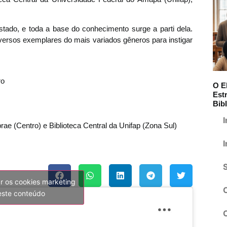
stado, e toda a base do conhecimento surge a parti dela.
ersos exemplares do mais variados gêneros para instigar
ro
O E
Est
Bibl
I
rae (Centro) e Biblioteca Central da Unifap (Zona Sul)
I
ar os cookies marketing
 este conteúdo