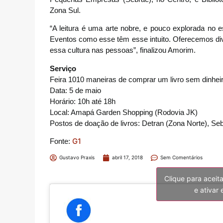
Zona Sul.
“A leitura é uma arte nobre, e pouco explorada no e
Eventos como esse têm esse intuito. Oferecemos div
essa cultura nas pessoas”, finalizou Amorim.
Serviço
Feira 1010 maneiras de comprar um livro sem dinhei
Data: 5 de maio
Horário: 10h até 18h
Local: Amapá Garden Shopping (Rodovia JK)
Postos de doação de livros: Detran (Zona Norte), Seb
G1
Fonte:
Gustavo Praxis
abril 17, 2018
Sem Comentários
Clique para aceit
e ativar