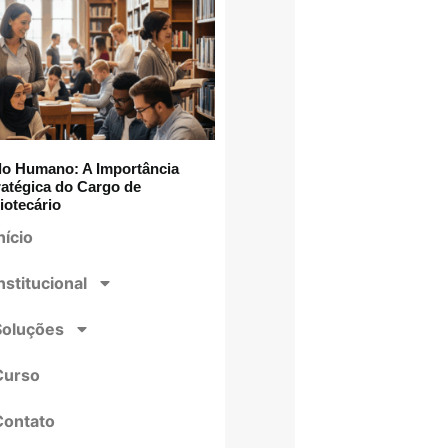
lo Humano: A Importância
ratégica do Cargo de
iotecário
nício
nstitucional
Soluções
Curso
Contato