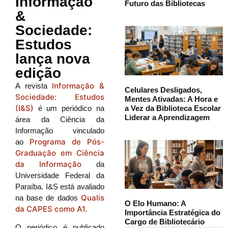
Informação
Futuro das Bibliotecas
&
Sociedade:
Estudos
lança nova
edição
Informação &
A revista
Celulares Desligados,
Sociedade: Estudos
Mentes Ativadas: A Hora e
(I&S)
a Vez da Biblioteca Escolar
é um periódico na
Liderar a Aprendizagem
área da Ciência da
Informação vinculado
Programa de Pós-
ao
Graduação em Ciência
da Informação
da
Universidade Federal da
Paraíba. I&S está avaliado
Qualis
na base de dados
O Elo Humano: A
da CAPES como A1.
Importância Estratégica do
Cargo de Bibliotecário
O periódico é publicado