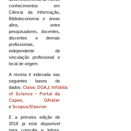
conhecimentos em
Ciência da Informação,
Biblioteconomia e áreas
afins, entre
pesquisadores, docentes,
discentes e demais
profissionais,
independente de
vinculação profissional e
local de origem.
A revista é indexada nas
seguintes bases de
Clase
DOAJ
Infobila
Latindex
Lisa
Web
dados:
;
;
;
;
;
of Science – Portal da
Capes,
OAister
Scopus/Elsevier.
e
E a primeira edição de
2018 já está disponível
para consulta e leitura.