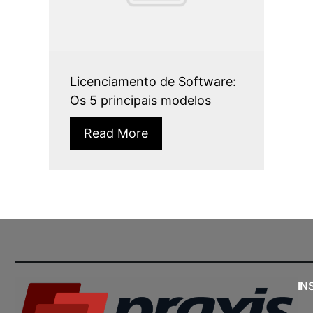
Licenciamento de Software:
Os 5 principais modelos
Read More
IN