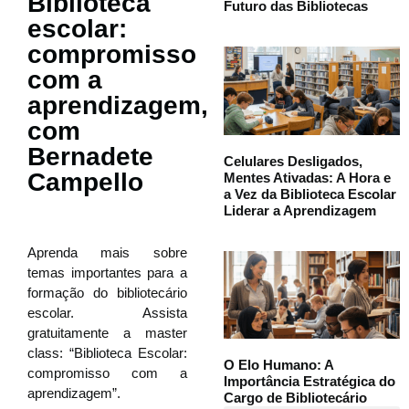
Biblioteca
Futuro das Bibliotecas
escolar:
compromisso
com a
aprendizagem,
com
Bernadete
Celulares Desligados,
Campello
Mentes Ativadas: A Hora e
a Vez da Biblioteca Escolar
Liderar a Aprendizagem
Aprenda mais sobre
temas importantes para a
formação do bibliotecário
escolar. Assista
gratuitamente a master
class: “Biblioteca Escolar:
O Elo Humano: A
compromisso com a
Importância Estratégica do
aprendizagem”.
Cargo de Bibliotecário