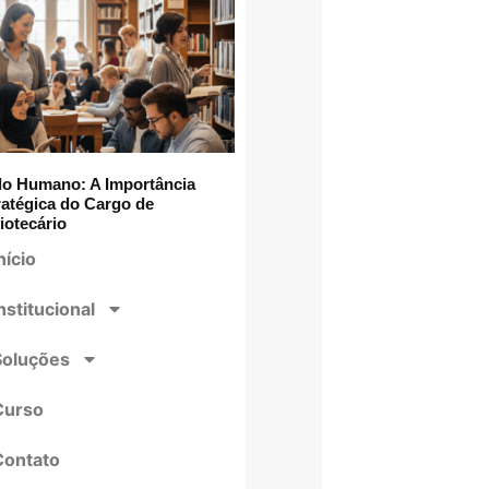
lo Humano: A Importância
ratégica do Cargo de
iotecário
nício
nstitucional
Soluções
Curso
Contato