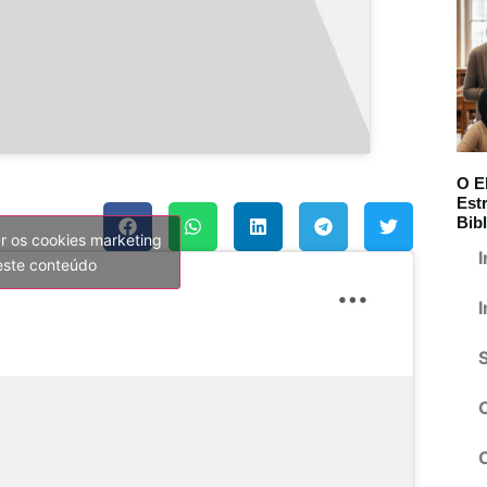
O E
Est
Bibl
ar os cookies marketing
I
 este conteúdo
I