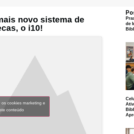
Po
 mais novo sistema de
Pra
de 
cas, o i10!
Bib
Cel
r os cookies marketing e
Ati
Bibl
este conteúdo
Apr