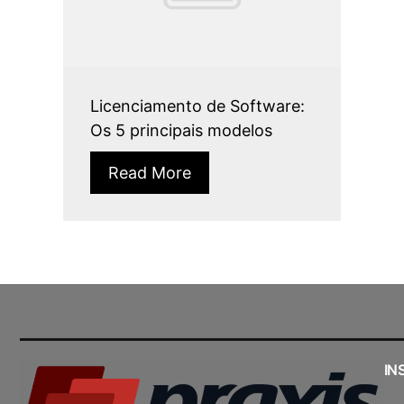
Licenciamento de Software:
Os 5 principais modelos
Read More
IN